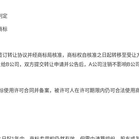
判定
商标
转让协议并经商标局核准，商标权自核准之日起转移至受让
让
给B公司，双方提交转让申请并公告后，A公司注销不影响B公
使用许可合同并备案，被许可人在许可期限内仍可合法使用商
起1年内，商标专用权仍然有效，但需由清算组织、股东或