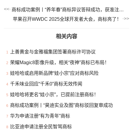
商标成功案例丨“养年春”商标异议答辩成功，获准注册！
苹果召开WWDC 2025全球开发者大会，商标亮了！
相关内容
上善黄金与金雅福集团签署商标许可协议
1
荣耀Magic8影像升级，相关“夜神”商标已布局！
2
娃哈哈或启用新品牌“娃小宗”应对商标风险
3
千禾味业回应“千禾0”商标无效传闻
4
娃哈哈将更名“娃小宗”，已提前注册商标！
5
商标成功案例丨“昊迪实业及图”商标驳回复审成功
6
华为申请注册“有为青年”商标
7
比亚迪申请注册全民智驾商标
8